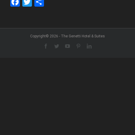
Facebook
Twitter
Share
Copyright© 2026 - The Genetti Hotel & Suites
Facebook
Twitter
YouTube
Pinterest
LinkedIn