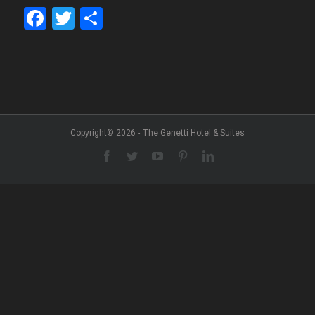
Facebook
Twitter
Share
Copyright© 2026 - The Genetti Hotel & Suites
Facebook
Twitter
YouTube
Pinterest
LinkedIn