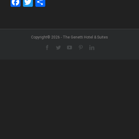
Facebook
Twitter
Share
Copyright© 2026 - The Genetti Hotel & Suites
Facebook
Twitter
YouTube
Pinterest
LinkedIn