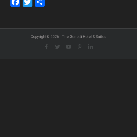
Facebook
Twitter
Share
Copyright© 2026 - The Genetti Hotel & Suites
Facebook
Twitter
YouTube
Pinterest
LinkedIn