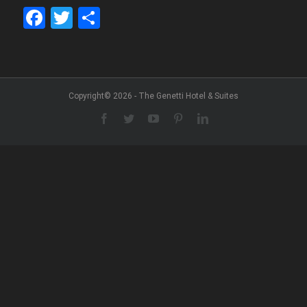
Facebook
Twitter
Share
Copyright© 2026 - The Genetti Hotel & Suites
Facebook
Twitter
YouTube
Pinterest
LinkedIn